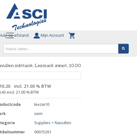
ulp op afstand
Mijn Account
vullen inkttank, Lexmark zwart, 10,00
10.20
incl. 21.00 % BTW
8.43 excl. 21.00 % BTW
roductcode
lexzw10
erk
oem
tegorie
Supplies
>
Navullen
tikelnummer
00015261