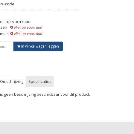
AN-code
iet op voorraad
ssen
Niet op voorraad
unsel
Niet op voorraad
In winkelwagen leggen
Omschrijving
Specificaties
 is geen beschrijving beschikbaar voor dit product.