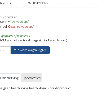
AN-code
6926801243375
p voorraad
ssen
Op voorraad
unsel
Niet op voorraad
 afspraak af te halen: 1
SCI Assen of centraal magazijn in Assen Noord)
In winkelwagen leggen
Omschrijving
Specificaties
 is geen beschrijving beschikbaar voor dit product.