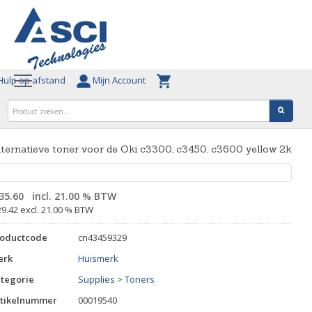
ulp op afstand
Mijn Account
ternatieve toner voor de Oki c3300, c3450, c3600 yellow 2k
35.60
incl. 21.00 % BTW
29.42 excl. 21.00 % BTW
roductcode
cn43459329
erk
Huismerk
tegorie
Supplies
>
Toners
tikelnummer
00019540