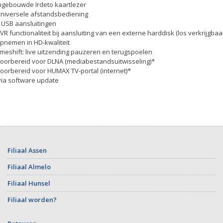
Ingebouwde Irdeto kaartlezer
Universele afstandsbediening
2 USB aansluitingen
PVR functionaliteit bij aansluiting van een externe harddisk (los verkrijgbaar
opnemen in HD-kwaliteit
timeshift: live uitzending pauzeren en terugspoelen
Voorbereid voor DLNA (mediabestandsuitwisseling)*
Voorbereid voor HUMAX TV-portal (internet)*
via software update
Filiaal Assen
Filiaal Almelo
Filiaal Hunsel
Filiaal worden?