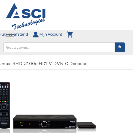
ulp op afstand
Mijn Account
umax iRHD-5100c HDTV DVB-C Decoder