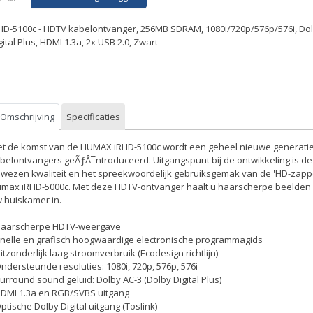
HD-5100c - HDTV kabelontvanger, 256MB SDRAM, 1080i/720p/576p/576i, Do
gital Plus, HDMI 1.3a, 2x USB 2.0, Zwart
Omschrijving
Specificaties
t de komst van de HUMAX iRHD-5100c wordt een geheel nieuwe generati
belontvangers geÃƒÂ¯ntroduceerd. Uitgangspunt bij de ontwikkeling is de
wezen kwaliteit en het spreekwoordelijk gebruiksgemak van de 'HD-zapp
max iRHD-5000c. Met deze HDTV-ontvanger haalt u haarscherpe beelden
 huiskamer in.
Haarscherpe HDTV-weergave
Snelle en grafisch hoogwaardige electronische programmagids
Uitzonderlijk laag stroomverbruik (Ecodesign richtlijn)
Ondersteunde resoluties: 1080i, 720p, 576p, 576i
Surround sound geluid: Dolby AC-3 (Dolby Digital Plus)
HDMI 1.3a en RGB/SVBS uitgang
Optische Dolby Digital uitgang (Toslink)