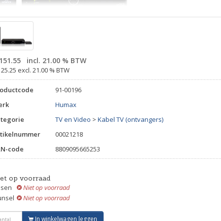
151.55
incl. 21.00 % BTW
125.25 excl. 21.00 % BTW
roductcode
91-00196
erk
Humax
tegorie
TV en Video
>
Kabel TV (ontvangers)
tikelnummer
00021218
AN-code
8809095665253
iet op voorraad
ssen
Niet op voorraad
unsel
Niet op voorraad
In winkelwagen leggen