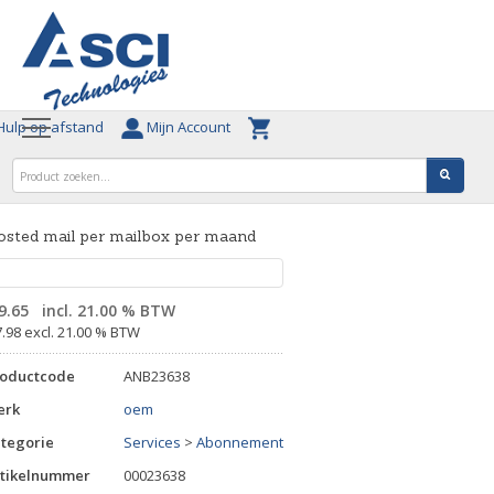
ulp op afstand
Mijn Account
sted mail per mailbox per maand
9.65
incl. 21.00 % BTW
7.98 excl. 21.00 % BTW
roductcode
ANB23638
erk
oem
tegorie
Services
>
Abonnement
tikelnummer
00023638