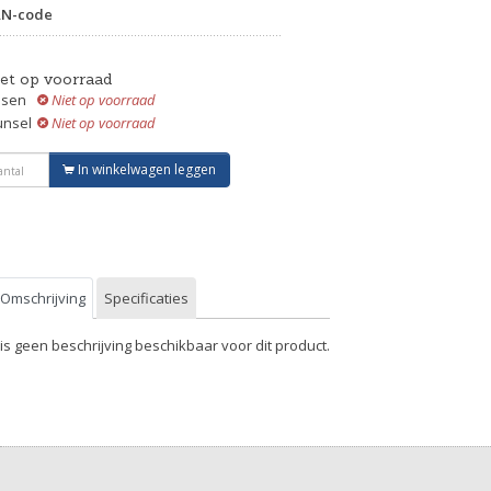
AN-code
iet op voorraad
ssen
Niet op voorraad
unsel
Niet op voorraad
In winkelwagen leggen
Omschrijving
Specificaties
 is geen beschrijving beschikbaar voor dit product.