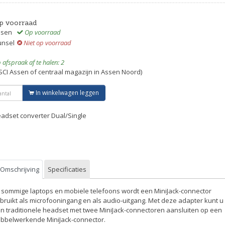
p voorraad
ssen
Op voorraad
unsel
Niet op voorraad
 afspraak af te halen: 2
SCI Assen of centraal magazijn in Assen Noord)
In winkelwagen leggen
adset converter Dual/Single
Omschrijving
Specificaties
j sommige laptops en mobiele telefoons wordt een MiniJack-connector
bruikt als microfooningang en als audio-uitgang. Met deze adapter kunt u
n traditionele headset met twee MiniJack-connectoren aansluiten op een
bbelwerkende MiniJack-connector.