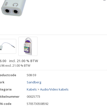
6.00
incl. 21.00 % BTW
4.96 excl. 21.00 % BTW
roductcode
508-59
erk
Sandberg
tegorie
Kabels
>
Audio/Video kabels
tikelnummer
00025773
AN-code
5705730508592