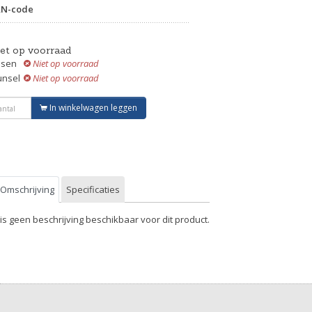
AN-code
iet op voorraad
ssen
Niet op voorraad
unsel
Niet op voorraad
In winkelwagen leggen
Omschrijving
Specificaties
 is geen beschrijving beschikbaar voor dit product.