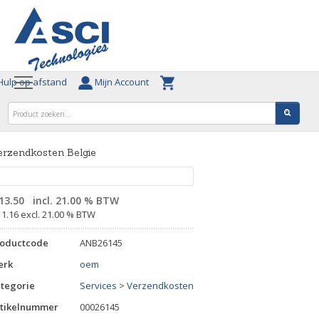
ulp op afstand
Mijn Account
rzendkosten Belgie
13.50
incl. 21.00 % BTW
11.16 excl. 21.00 % BTW
roductcode
ANB26145
erk
oem
tegorie
Services
>
Verzendkosten
tikelnummer
00026145