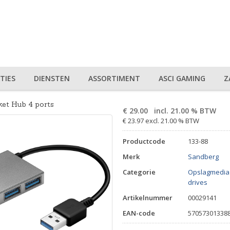
TIES
DIENSTEN
ASSORTIMENT
ASCI GAMING
Z
et Hub 4 ports
€
29.00
incl. 21.00 % BTW
€ 23.97 excl. 21.00 % BTW
Productcode
133-88
Merk
Sandberg
Categorie
Opslagmedia
drives
Artikelnummer
00029141
EAN-code
57057301338