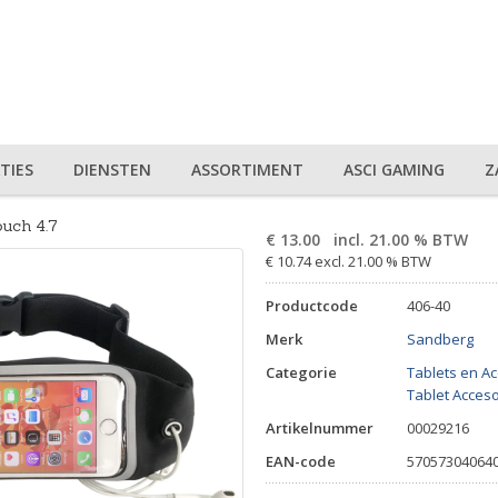
TIES
DIENSTEN
ASSORTIMENT
ASCI GAMING
Z
ouch 4.7
€
13.00
incl. 21.00 % BTW
€ 10.74 excl. 21.00 % BTW
Productcode
406-40
Merk
Sandberg
Categorie
Tablets en A
Tablet Acceso
Artikelnummer
00029216
EAN-code
57057304064