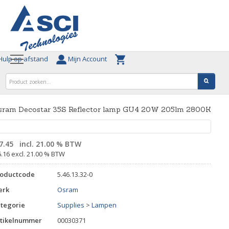
ulp op afstand
Mijn Account
sram Decostar 35S Reflector lamp GU4 20W 205lm 2800K
7.45
incl. 21.00 % BTW
6.16 excl. 21.00 % BTW
roductcode
5.46.13.32-0
erk
Osram
tegorie
Supplies
>
Lampen
tikelnummer
00030371