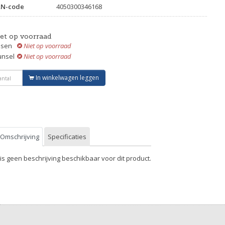
AN-code
4050300346168
iet op voorraad
ssen
Niet op voorraad
unsel
Niet op voorraad
In winkelwagen leggen
Omschrijving
Specificaties
 is geen beschrijving beschikbaar voor dit product.