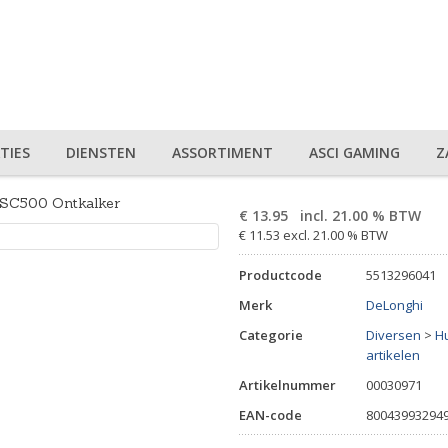
TIES
DIENSTEN
ASSORTIMENT
ASCI GAMING
Z
SC500 Ontkalker
€
13.95
incl. 21.00 % BTW
€ 11.53 excl. 21.00 % BTW
Productcode
5513296041
Merk
DeLonghi
Categorie
Diversen
>
Hu
artikelen
Artikelnummer
00030971
EAN-code
80043993294