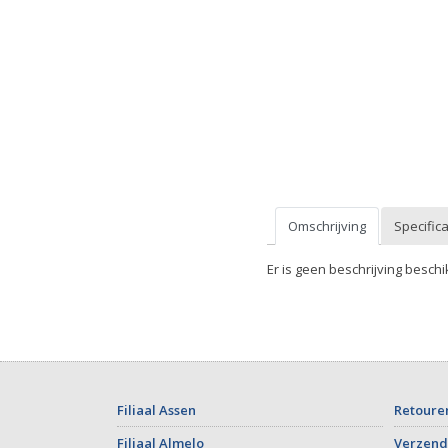
Omschrijving
Specifica
Er is geen beschrijving beschi
Filiaal Assen
Retoure
Filiaal Almelo
Verzend