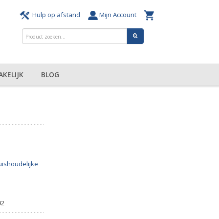
Hulp op afstand
Mijn Account
AKELIJK
BLOG
ishoudelijke
92