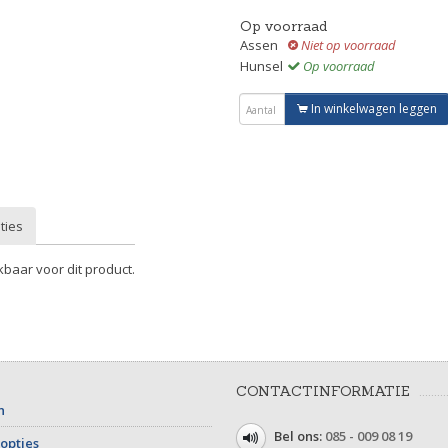
Op voorraad
Assen
Niet op voorraad
Hunsel
Op voorraad
In winkelwagen leggen
ties
kbaar voor dit product.
CONTACTINFORMATIE
n
Bel ons:
085 - 009 08 19
opties