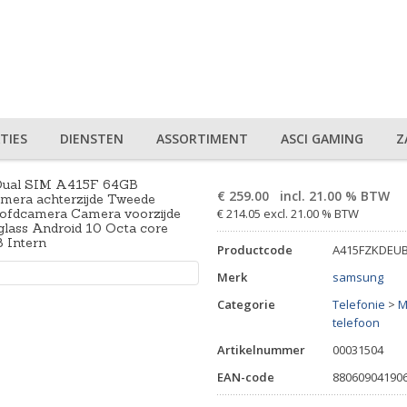
TIES
DIENSTEN
ASSORTIMENT
ASCI GAMING
Z
Dual SIM A415F 64GB
€
259.00
incl. 21.00 % BTW
mera achterzijde Tweede
ofdcamera Camera voorzijde
€ 214.05 excl. 21.00 % BTW
glass Android 10 Octa core
 Intern
Productcode
A415FZKDEU
Merk
samsung
Categorie
Telefonie
>
M
telefoon
Artikelnummer
00031504
EAN-code
88060904190