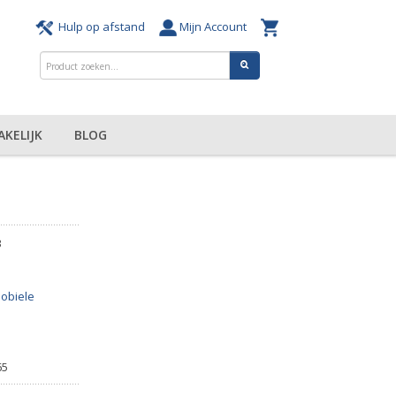
Hulp op afstand
Mijn Account
AKELIJK
BLOG
B
obiele
65