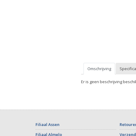
Omschrijving
Specifica
Er is geen beschrijving beschi
Filiaal Assen
Retoure
Filiaal Almelo
Verzend