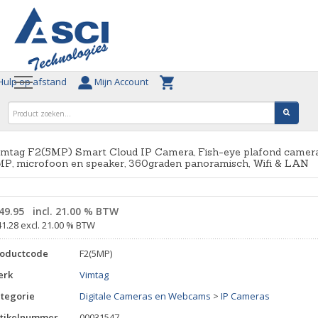
ulp op afstand
Mijn Account
imtag F2(5MP) Smart Cloud IP Camera, Fish-eye plafond camera
P, microfoon en speaker, 360graden panoramisch, Wifi & LAN
49.95
incl. 21.00 % BTW
41.28 excl. 21.00 % BTW
roductcode
F2(5MP)
erk
Vimtag
tegorie
Digitale Cameras en Webcams
>
IP Cameras
tikelnummer
00031547