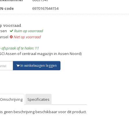
AN-code
6970167644154
p voorraad
ssen
Ruim op voorraad
unsel
Niet op voorraad
 afspraak af te halen: 11
SCI Assen of centraal magazijn in Assen Noord)
In winkelwagen leggen
Omschrijving
Specificaties
 is geen beschrijving beschikbaar voor dit product.