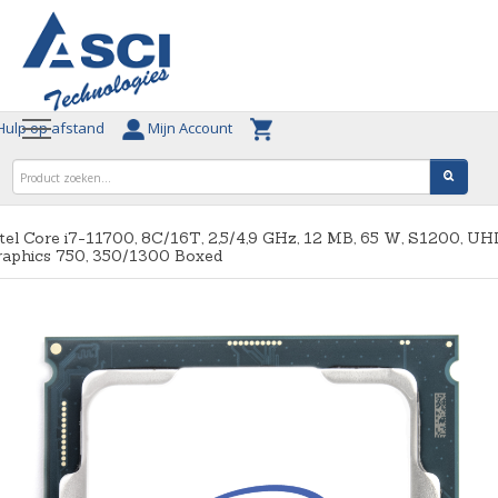
ulp op afstand
Mijn Account
tel Core i7-11700, 8C/16T, 2,5/4,9 GHz, 12 MB, 65 W, S1200, UH
raphics 750, 350/1300 Boxed