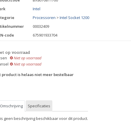
erk
Intel
tegorie
Processoren
>
Intel Socket 1200
tikelnummer
00032409
AN-code
675901933704
iet op voorraad
ssen
Niet op voorraad
unsel
Niet op voorraad
t product is helaas niet meer bestelbaar
Omschrijving
Specificaties
 is geen beschrijving beschikbaar voor dit product.