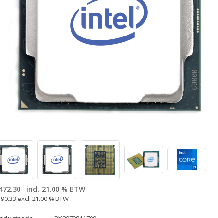
472.30
incl. 21.00 % BTW
390.33 excl. 21.00 % BTW
roductcode
BX8070811700