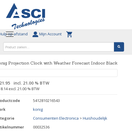
ulp op afstand
Mijn Account
nig Projection Clock with Weather Forecast Indoor Black
21.95
incl. 21.00 % BTW
18.14 excl. 21.00 % BTW
roductcode
5412810216543
erk
konig
tegorie
Consumenten Electronica
>
Huishoudelijk
tikelnummer
00032536