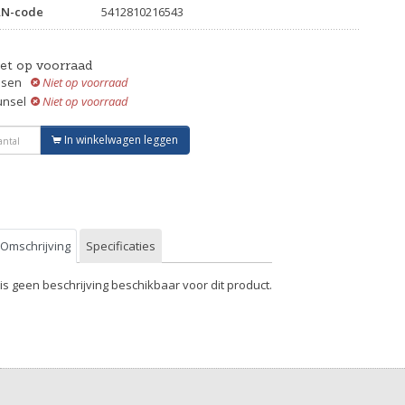
AN-code
5412810216543
iet op voorraad
ssen
Niet op voorraad
unsel
Niet op voorraad
In winkelwagen leggen
Omschrijving
Specificaties
 is geen beschrijving beschikbaar voor dit product.