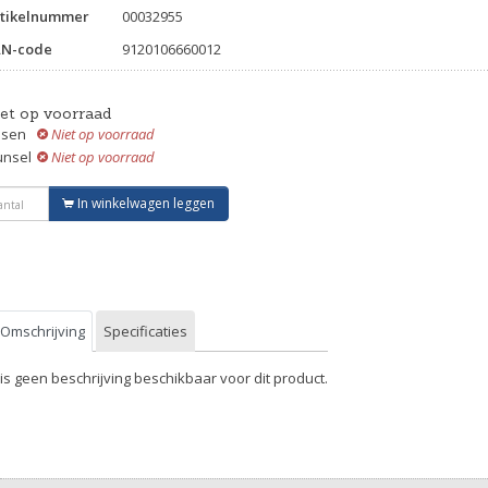
tikelnummer
00032955
AN-code
9120106660012
iet op voorraad
ssen
Niet op voorraad
unsel
Niet op voorraad
In winkelwagen leggen
Omschrijving
Specificaties
 is geen beschrijving beschikbaar voor dit product.