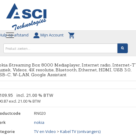
ulp op afstand
Mijn Account
kia Streaming Box 8000 Mediaplayer, Internet radio, Internet-T
ziek, Videos, 4K resolutie, Bluetooth, Ethernet, HDMI, USB 3.0,
SB-C, W-LAN, Google Assistant
109.95
incl. 21.00 % BTW
90.87 excl. 21.00 % BTW
roductcode
RN020
erk
nokia
tegorie
TV en Video
>
Kabel TV (ontvangers)