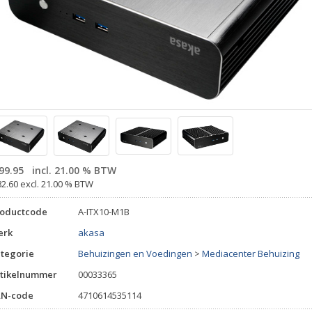
99.95
incl. 21.00 % BTW
82.60 excl. 21.00 % BTW
roductcode
A-ITX10-M1B
erk
akasa
tegorie
Behuizingen en Voedingen
>
Mediacenter Behuizing
tikelnummer
00033365
AN-code
4710614535114