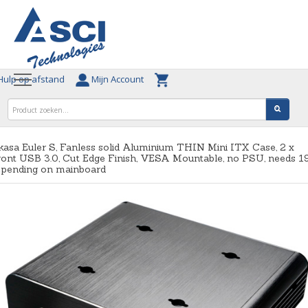
ulp op afstand
Mijn Account
asa Euler S, Fanless solid Aluminium THIN Mini ITX Case, 2 x
ont USB 3.0, Cut Edge Finish, VESA Mountable, no PSU, needs 1
epending on mainboard