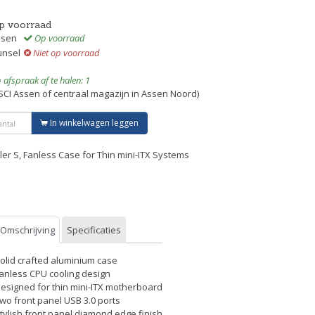
p voorraad
ssen
Op voorraad
unsel
Niet op voorraad
 afspraak af te halen: 1
SCI Assen of centraal magazijn in Assen Noord)
In winkelwagen leggen
ler S, Fanless Case for Thin mini-ITX Systems
Omschrijving
Specificaties
Solid crafted aluminium case
Fanless CPU cooling design
Designed for thin mini-ITX motherboard
Two front panel USB 3.0 ports
Stylish front panel diamond edge finish