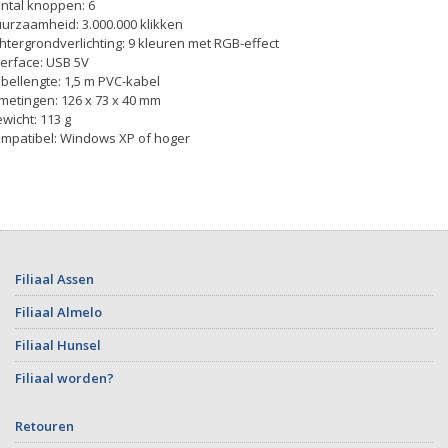
ntal knoppen: 6
urzaamheid: 3.000.000 klikken
htergrondverlichting: 9 kleuren met RGB-effect
terface: USB 5V
bellengte: 1,5 m PVC-kabel
metingen: 126 x 73 x 40 mm
wicht: 113 g
mpatibel: Windows XP of hoger
Filiaal Assen
Filiaal Almelo
Filiaal Hunsel
Filiaal worden?
Retouren