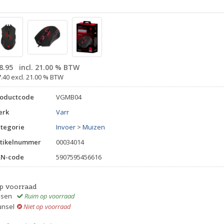
8.95
incl. 21.00 % BTW
7.40 excl. 21.00 % BTW
roductcode
VGMB04
erk
Varr
tegorie
Invoer
>
Muizen
tikelnummer
00034014
AN-code
5907595456616
p voorraad
ssen
Ruim op voorraad
unsel
Niet op voorraad