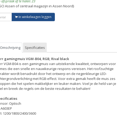
 afspraak af te halen: 23
SCI Assen of centraal magazijn in Assen Noord)
In winkelwagen leggen
Omschrijving
Specificaties
rr gamingmuis VGM-B04, RGB, Rival black
rr VGM-B04 is een gamingmuis van uitstekende kwaliteit, ontworpen voor
mes die een snelle en nauwkeurige respons vereisen. Het roofzuchtige
rakter wordt benadrukt door het ontwerp en de negenkleurige LED-
htergrondverlichting met RGB-effect. Voor extra gemak heeft de muis zes
oppen die het spelen makkelijker en leuker maken. Voel je de held van je
el en breek de regels om de beste resultaten te behalen!
ecificaties
nsor: Optisch
: A603EP
I: 1200/1800/2400/3600