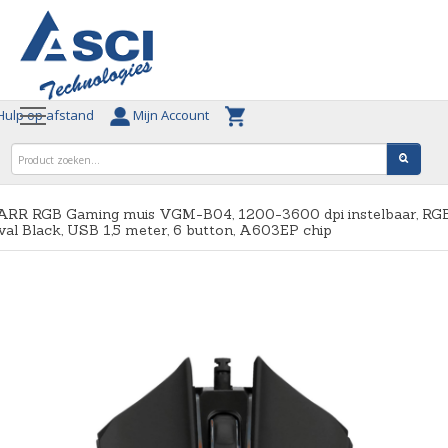
ulp op afstand
Mijn Account
ARR RGB Gaming muis VGM-B04, 1200-3600 dpi instelbaar, RG
val Black, USB 1,5 meter, 6 button, A603EP chip