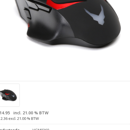
14.95
incl. 21.00 % BTW
12.36 excl. 21.00 % BTW
roductcode
VGM0360