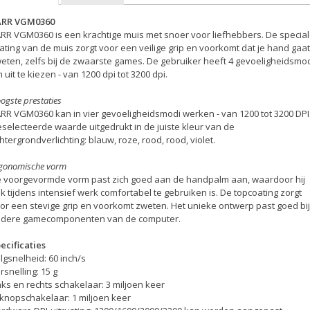
ARR VGM0360
RR VGM0360 is een krachtige muis met snoer voor liefhebbers. De specia
ating van de muis zorgt voor een veilige grip en voorkomt dat je hand gaat
eten, zelfs bij de zwaarste games. De gebruiker heeft 4 gevoeligheidsmo
 uit te kiezen - van 1200 dpi tot 3200 dpi.
ogste prestaties
RR VGM0360 kan in vier gevoeligheidsmodi werken - van 1200 tot 3200 DPI
selecteerde waarde uitgedrukt in de juiste kleur van de
htergrondverlichting: blauw, roze, rood, rood, violet.
gonomische vorm
 voorgevormde vorm past zich goed aan de handpalm aan, waardoor hij
k tijdens intensief werk comfortabel te gebruiken is. De topcoating zorgt
or een stevige grip en voorkomt zweten. Het unieke ontwerp past goed bij
dere gamecomponenten van de computer.
ecificaties
lgsnelheid: 60 inch/s
rsnelling: 15 g
nks en rechts schakelaar: 3 miljoen keer
jknopschakelaar: 1 miljoen keer