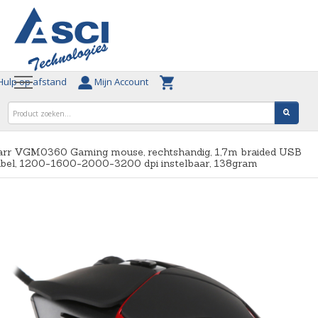
ulp op afstand
Mijn Account
arr VGM0360 Gaming mouse, rechtshandig, 1,7m braided USB
abel, 1200-1600-2000-3200 dpi instelbaar, 138gram