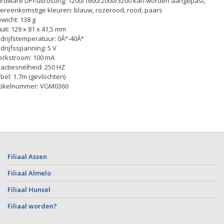
rdware DPI-uitrusting: 1200/1600/2000/3200 kan worden aangepast,
ereenkomstige kleuren: blauw, rozerood, rood, paars
wicht: 138 g
at: 129 x 81 x 41,5 mm
drijfstemperatuur: 0Â°-40Â°
drijfsspanning: 5 V
rkstroom: 100 mA
actiesnelheid: 250 HZ
bel: 1.7m (gevlochten)
tikelnummer: VGM0360
Filiaal Assen
Filiaal Almelo
Filiaal Hunsel
Filiaal worden?