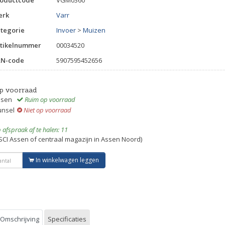
erk
Varr
tegorie
Invoer
>
Muizen
tikelnummer
00034520
AN-code
5907595452656
p voorraad
ssen
Ruim op voorraad
unsel
Niet op voorraad
 afspraak af te halen: 11
SCI Assen of centraal magazijn in Assen Noord)
In winkelwagen leggen
Omschrijving
Specificaties