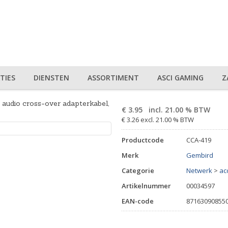
TIES
DIENSTEN
ASSORTIMENT
ASCI GAMING
Z
audio cross-over adapterkabel,
€
3.95
incl. 21.00 % BTW
€ 3.26 excl. 21.00 % BTW
Productcode
CCA-419
Merk
Gembird
Categorie
Netwerk
>
ac
Artikelnummer
00034597
EAN-code
87163090855