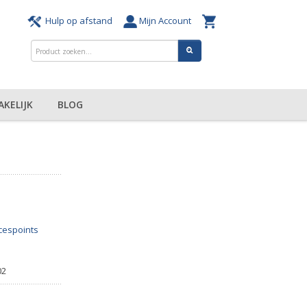
Hulp op afstand
Mijn Account
AKELIJK
BLOG
cespoints
02