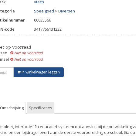
erk
vtech
tegorie
Speelgoed
>
Diversen
tikelnummer
00035566
AN-code
3417766131232
iet op voorraad
ssen
Niet op voorraad
unsel
Niet op voorraad
In winkelwagen leggen
Omschrijving
Specificaties
mpleet, interactief ?n educatief systeem dat aansluit bij de ontwikkeling v
 kind en een bijdrage levert aan de eerste voorbereiding op school. Ga op