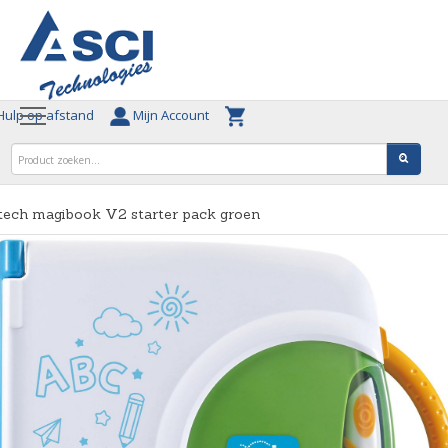
ulp op afstand
Mijn Account
tech magibook V2 starter pack groen