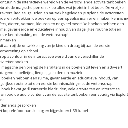
ontuur in de interactieve wereld van de verschillende activiteitenboeken.
bruik de magische pen en tik op alles wat je ziet in het boek! De vrolijke
rakters, liedjes, geluiden en muziek begeleiden je tijdens de activiteiten.
nderen ontdekken de boeken op een speelse manier en maken kennis m
jfers, dieren, vormen, kleuren en nog veel meer! De boeken hebben een
ime, gevarieerde en educatieve inhoud, van dagelijkse routine tot een
rste kennismaking met de wetenschap!
enmerken
uit aan bij de ontwikkeling van je kind en draag bij aan de eerste
orbereiding op school
 op avontuur in de interactieve wereld van de verschillende
tiviteitenboeken
 magische pen brengt de karakters in de boeken tot leven en activeert
tdagende spelletjes, liedjes, geluiden en muziek
 boeken hebben een ruime, gevarieerde en educatieve inhoud, van
gelijkse routine tot een eerste kennismaking met de wetenschap
k boek bevat ge?llustreerde bladzijden, vele activiteiten en interacties
wnload de audio content van de activiteitenboeken eenvoudig via Explo
rk
derlands gesproken
t koptelefoonaansluiting en bijgesloten USB-kabel