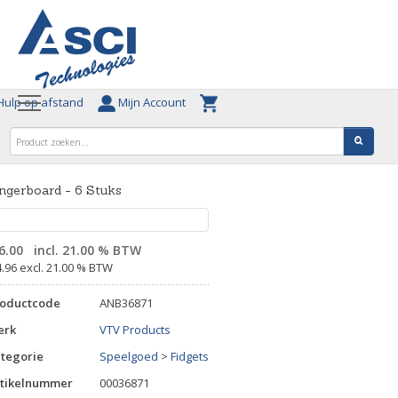
ulp op afstand
Mijn Account
ngerboard - 6 Stuks
6.00
incl. 21.00 % BTW
4.96 excl. 21.00 % BTW
roductcode
ANB36871
erk
VTV Products
tegorie
Speelgoed
>
Fidgets
tikelnummer
00036871