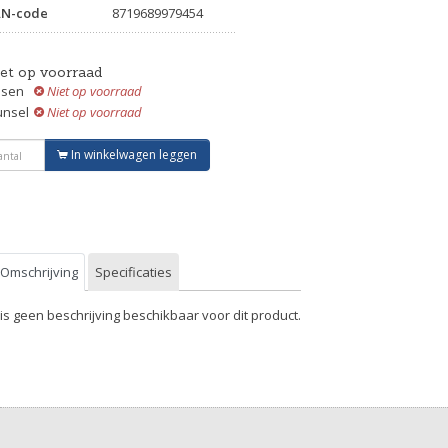
AN-code
8719689979454
iet op voorraad
ssen
Niet op voorraad
unsel
Niet op voorraad
In winkelwagen leggen
Omschrijving
Specificaties
 is geen beschrijving beschikbaar voor dit product.