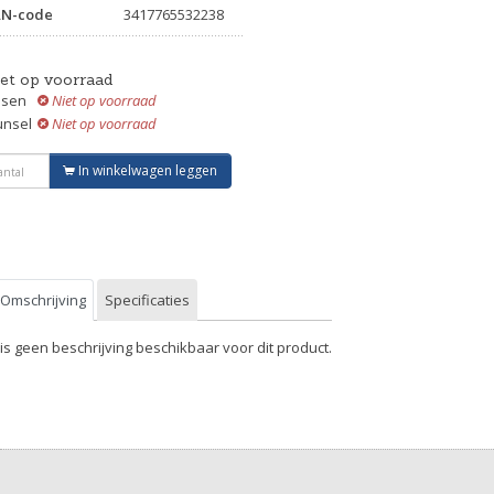
AN-code
3417765532238
iet op voorraad
ssen
Niet op voorraad
unsel
Niet op voorraad
In winkelwagen leggen
Omschrijving
Specificaties
 is geen beschrijving beschikbaar voor dit product.