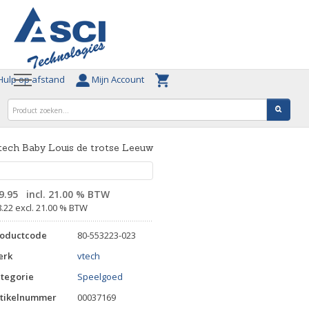
ulp op afstand
Mijn Account
ech Baby Louis de trotse Leeuw
9.95
incl. 21.00 % BTW
8.22 excl. 21.00 % BTW
roductcode
80-553223-023
erk
vtech
tegorie
Speelgoed
tikelnummer
00037169