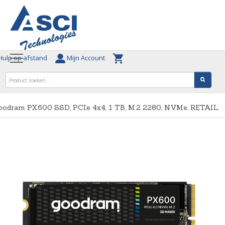
ulp op afstand
Mijn Account
oodram PX600 SSD, PCIe 4x4, 1 TB, M.2 2280, NVMe, RETAIL