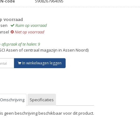
AN-code
5908267964095
p voorraad
ssen
Ruim op voorraad
unsel
Niet op voorraad
 afspraak af te halen: 9
SCI Assen of centraal magazijn in Assen Noord)
In winkelwagen leggen
Omschrijving
Specificaties
 is geen beschrijving beschikbaar voor dit product.