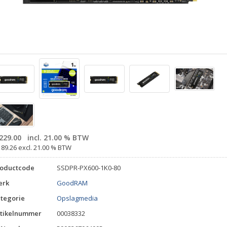
229.00
incl. 21.00 % BTW
189.26 excl. 21.00 % BTW
roductcode
SSDPR-PX600-1K0-80
erk
GoodRAM
tegorie
Opslagmedia
tikelnummer
00038332