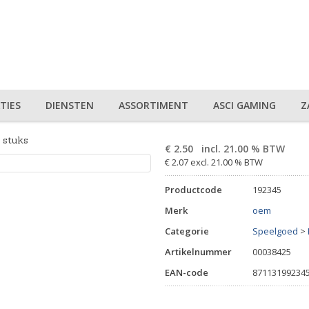
TIES
DIENSTEN
ASSORTIMENT
ASCI GAMING
Z
 stuks
€
2.50
incl. 21.00 % BTW
€ 2.07 excl. 21.00 % BTW
Productcode
192345
Merk
oem
Categorie
Speelgoed
>
Artikelnummer
00038425
EAN-code
87113199234