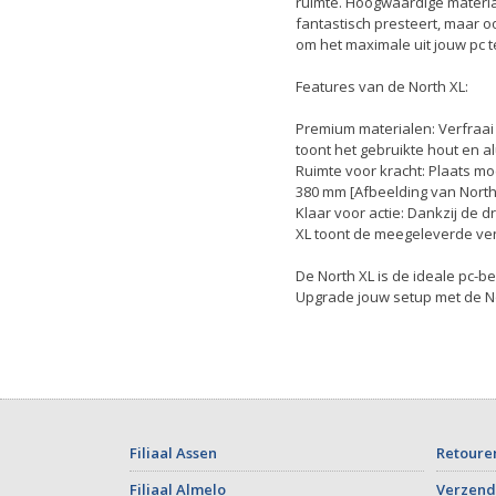
ruimte. Hoogwaardige materia
fantastisch presteert, maar oo
om het maximale uit jouw pc t
Features van de North XL:
Premium materialen: Verfraai 
toont het gebruikte hout en a
Ruimte voor kracht: Plaats mo
380 mm [Afbeelding van North
Klaar voor actie: Dankzij de
XL toont de meegeleverde ven
De North XL is de ideale pc-b
Upgrade jouw setup met de No
Filiaal Assen
Retoure
Filiaal Almelo
Verzend