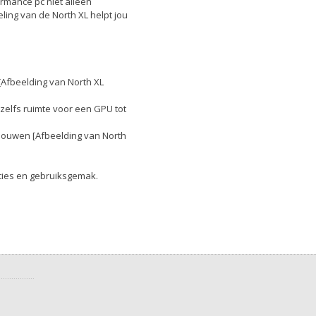
rmance pc niet alleen
eling van de North XL helpt jou
 [Afbeelding van North XL
 zelfs ruimte voor een GPU tot
 bouwen [Afbeelding van North
aties en gebruiksgemak.