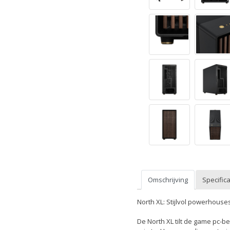
Omschrijving
Specifica
North XL: Stijlvol powerhous
De North XL tilt de game pc-