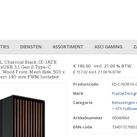
TIES
DIENSTEN
ASSORTIMENT
ASCI GAMING
Z
XL Charcoal Black, (E-)ATX
€
190.00
incl. 21.00 % BTW
 1xUSB 3.1 Gen 2 Type-C,
, Wood Front, Mesh Side, 503 x
€ 157.02 excl. 21.00 % BTW
pect 140 mm PWM Included.
Productcode
FD-C-NOR1X-
Merk
Fractal Desig
Categorie
Behuizingen 
>
ATX Fulltow
Artikelnummer
00040664
EAN-code
73401727065