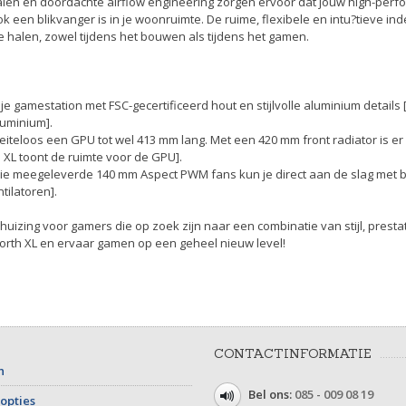
len en doordachte airflow engineering zorgen ervoor dat jouw high-perfo
k een blikvanger is in je woonruimte. De ruime, flexibele en intu?tieve ind
e halen, zowel tijdens het bouwen als tijdens het gamen.
je gamestation met FSC-gecertificeerd hout en stijlvolle aluminium details
luminium].
eiteloos een GPU tot wel 413 mm lang. Met een 420 mm front radiator is er
 XL toont de ruimte voor de GPU].
 drie meegeleverde 140 mm Aspect PWM fans kun je direct aan de slag met
tilatoren].
ehuizing voor gamers die op zoek zijn naar een combinatie van stijl, prest
rth XL en ervaar gamen op een geheel nieuw level!
CONTACTINFORMATIE
n
Bel ons:
085 - 009 08 19
opties