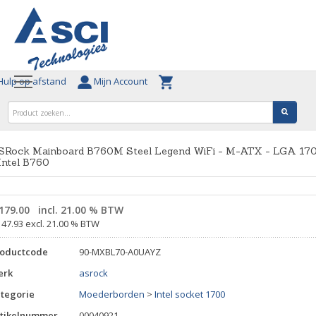
ulp op afstand
Mijn Account
SRock Mainboard B760M Steel Legend WiFi - M-ATX - LGA 17
Intel B760
179.00
incl. 21.00 % BTW
147.93 excl. 21.00 % BTW
roductcode
90-MXBL70-A0UAYZ
erk
asrock
tegorie
Moederborden
>
Intel socket 1700
tikelnummer
00040921