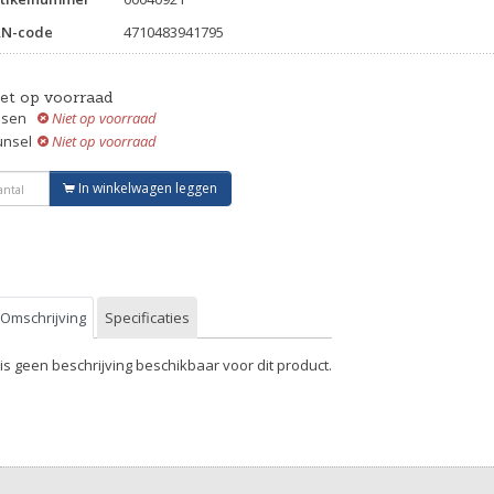
AN-code
4710483941795
iet op voorraad
ssen
Niet op voorraad
unsel
Niet op voorraad
In winkelwagen leggen
Omschrijving
Specificaties
 is geen beschrijving beschikbaar voor dit product.