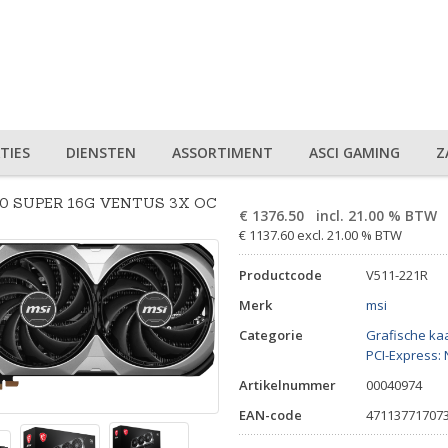
TIES
DIENSTEN
ASSORTIMENT
ASCI GAMING
Z
80 SUPER 16G VENTUS 3X OC
€
1376.50
incl. 21.00 % BTW
€ 1137.60 excl. 21.00 % BTW
Productcode
V511-221R
Merk
msi
Categorie
Grafische ka
PCI-Express: 
Artikelnummer
00040974
EAN-code
47113771707