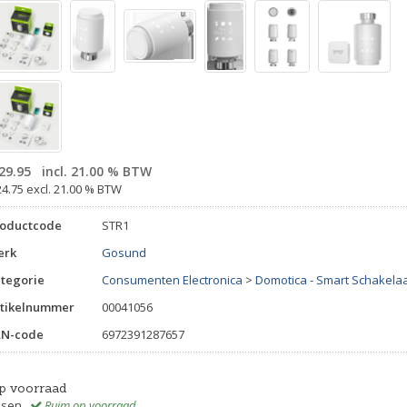
29.95
incl. 21.00 % BTW
24.75 excl. 21.00 % BTW
roductcode
STR1
erk
Gosund
tegorie
Consumenten Electronica
>
Domotica - Smart Schakela
tikelnummer
00041056
AN-code
6972391287657
p voorraad
ssen
Ruim op voorraad