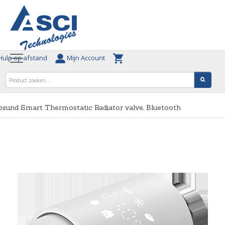
ulp op afstand
Mijn Account
sund Smart Thermostatic Radiator valve, Bluetooth