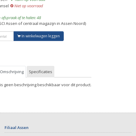
unsel
Niet op voorraad
 afspraak af te halen: 48
SCI Assen of centraal magazijn in Assen Noord)
In winkelwagen leggen
Omschrijving
Specificaties
 is geen beschrijving beschikbaar voor dit product.
Filiaal Assen