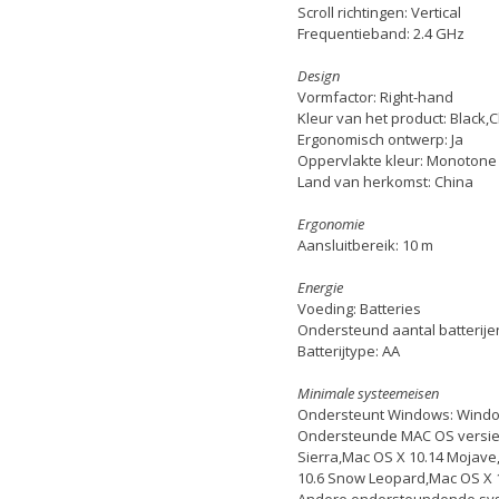
Scroll richtingen: Vertical
Frequentieband: 2.4 GHz
Design
Vormfactor: Right-hand
Kleur van het product: Black,
Ergonomisch ontwerp: Ja
Oppervlakte kleur: Monotone
Land van herkomst: China
Ergonomie
Aansluitbereik: 10 m
Energie
Voeding: Batteries
Ondersteund aantal batterijen
Batterijtype: AA
Minimale systeemeisen
Ondersteunt Windows: Windo
Ondersteunde MAC OS versies:
Sierra,Mac OS X 10.14 Mojave,
10.6 Snow Leopard,Mac OS X 1
Andere ondersteundende sy