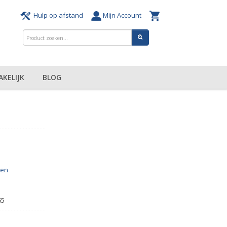
Hulp op afstand
Mijn Account
AKELIJK
BLOG
zen
65