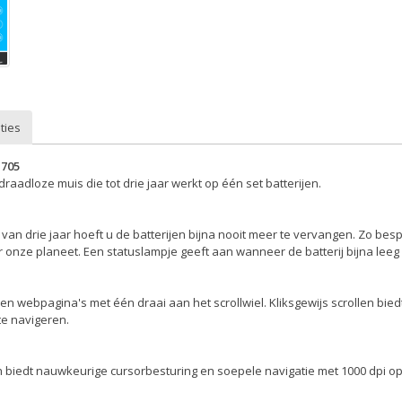
ties
M705
aadloze muis die tot drie jaar werkt op één set batterijen.
van drie jaar hoeft u de batterijen bijna nooit meer te vervangen. Zo bespaa
 onze planeet. Een statuslampje geeft aan wanneer de batterij bijna leeg 
n webpagina's met één draai aan het scrollwiel. Kliksgewijs scrollen biedt
 te navigeren.
h biedt nauwkeurige cursorbesturing en soepele navigatie met 1000 dpi op