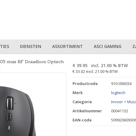
TIES
DIENSTEN
ASSORTIMENT
ASCI GAMING
Z
05 muis RF Draadloos Optisch
€
39.95
incl. 21.00 % BTW
g
€ 33.02 excl. 21.00 % BTW
Productcode
910-006034
Merk
logitech
Categorie
Invoer
>
Mui
Artikelnummer
00041132
EAN-code
50992060930