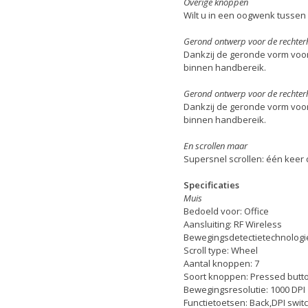
Overige knoppen
Wilt u in een oogwenk tussen
Gerond ontwerp voor de rechte
Dankzij de geronde vorm voor
binnen handbereik.
Gerond ontwerp voor de rechte
Dankzij de geronde vorm voor
binnen handbereik.
En scrollen maar
Supersnel scrollen: één keer 
Specificaties
Muis
Bedoeld voor: Office
Aansluiting: RF Wireless
Bewegingsdetectietechnologie
Scroll type: Wheel
Aantal knoppen: 7
Soort knoppen: Pressed butt
Bewegingsresolutie: 1000 DPI
Functietoetsen: Back,DPI swit