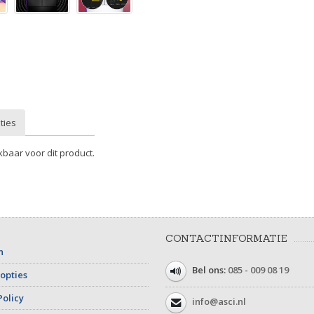
ties
kbaar voor dit product.
CONTACTINFORMATIE
n
Bel ons:
085 - 009 08 19
opties
Policy
info@asci.nl