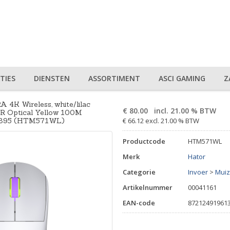
TIES
DIENSTEN
ASSORTIMENT
ASCI GAMING
Z
4K Wireless, white/lilac
€
80.00
incl. 21.00 % BTW
 Optical Yellow 100M
3395 (HTM571WL)
€ 66.12 excl. 21.00 % BTW
Productcode
HTM571WL
Merk
Hator
Categorie
Invoer
>
Mui
Artikelnummer
00041161
EAN-code
87212491961