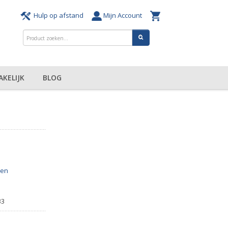
Hulp op afstand
Mijn Account
AKELIJK
BLOG
zen
33