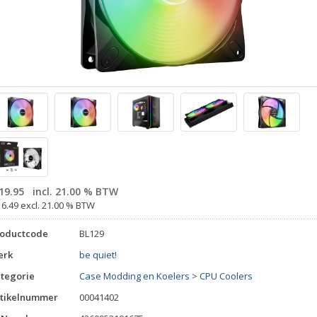
19.95
incl. 21.00 % BTW
16.49 excl. 21.00 % BTW
roductcode
BL129
erk
be quiet!
tegorie
Case Modding en Koelers
>
CPU Coolers
tikelnummer
00041402