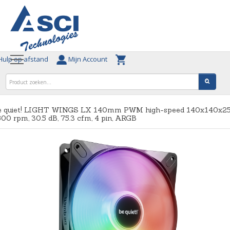
ulp op afstand
Mijn Account
e quiet! LIGHT WINGS LX 140mm PWM high-speed 140x140x25
00 rpm, 30.5 dB, 75.3 cfm, 4 pin, ARGB