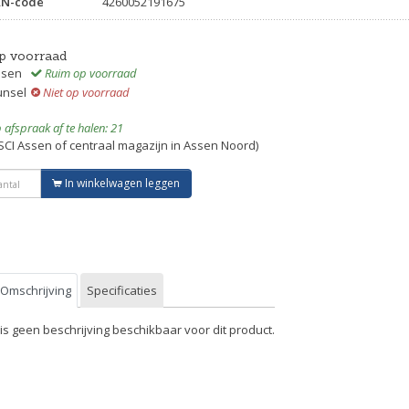
AN-code
4260052191675
p voorraad
ssen
Ruim op voorraad
unsel
Niet op voorraad
 afspraak af te halen: 21
SCI Assen of centraal magazijn in Assen Noord)
In winkelwagen leggen
Omschrijving
Specificaties
 is geen beschrijving beschikbaar voor dit product.