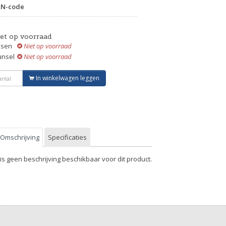
AN-code
iet op voorraad
ssen
Niet op voorraad
unsel
Niet op voorraad
In winkelwagen leggen
Omschrijving
Specificaties
 is geen beschrijving beschikbaar voor dit product.