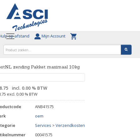
ulp op afstand
Mijn Account
ostNL zending Pakket maximaal 10kg
8.75
incl. 0.00 % BTW
8.75 excl. 0.00 % BTW
roductcode
ANB41575
erk
oem
tegorie
Services
>
Verzendkosten
tikelnummer
00041575