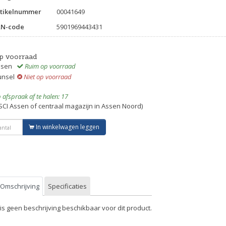
tikelnummer
00041649
AN-code
5901969443431
p voorraad
ssen
Ruim op voorraad
unsel
Niet op voorraad
 afspraak af te halen: 17
SCI Assen of centraal magazijn in Assen Noord)
In winkelwagen leggen
Omschrijving
Specificaties
 is geen beschrijving beschikbaar voor dit product.