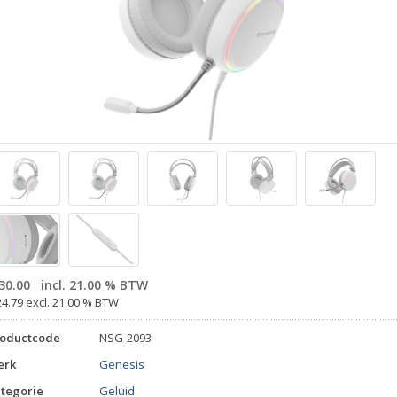
30.00
incl. 21.00 % BTW
24.79 excl. 21.00 % BTW
roductcode
NSG-2093
erk
Genesis
tegorie
Geluid