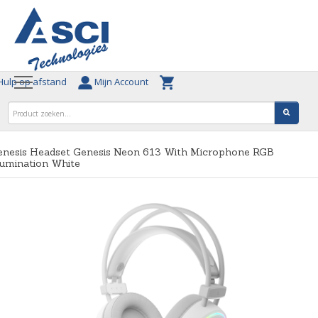
ulp op afstand
Mijn Account
enesis Headset Genesis Neon 613 With Microphone RGB
lumination White