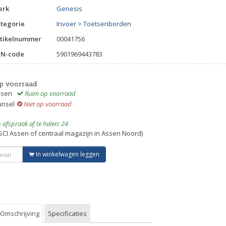
erk
Genesis
tegorie
Invoer
>
Toetsenborden
tikelnummer
00041756
AN-code
5901969443783
p voorraad
ssen
Ruim op voorraad
unsel
Niet op voorraad
 afspraak af te halen: 24
SCI Assen of centraal magazijn in Assen Noord)
In winkelwagen leggen
Omschrijving
Specificaties