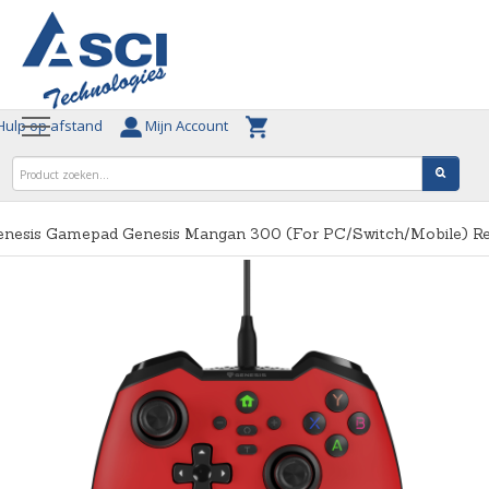
ulp op afstand
Mijn Account
enesis Gamepad Genesis Mangan 300 (For PC/Switch/Mobile) R