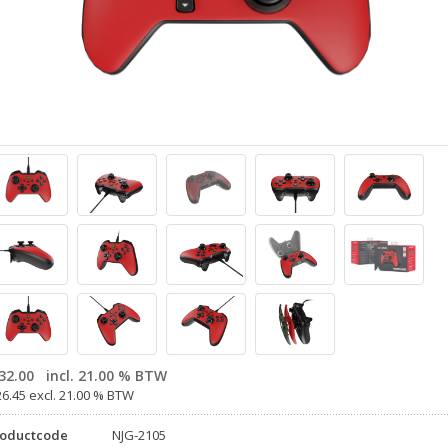
32.00
incl. 21.00 % BTW
26.45 excl. 21.00 % BTW
roductcode
NJG-2105