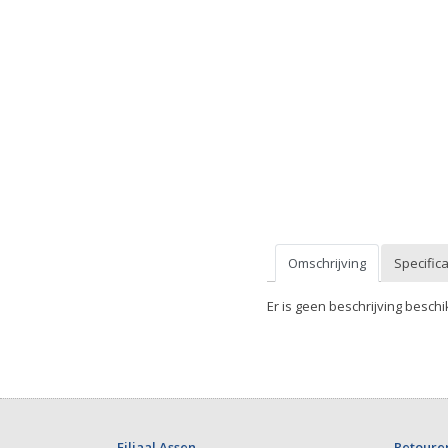
Omschrijving
Specifica
Er is geen beschrijving beschi
Filiaal Assen
Retoure