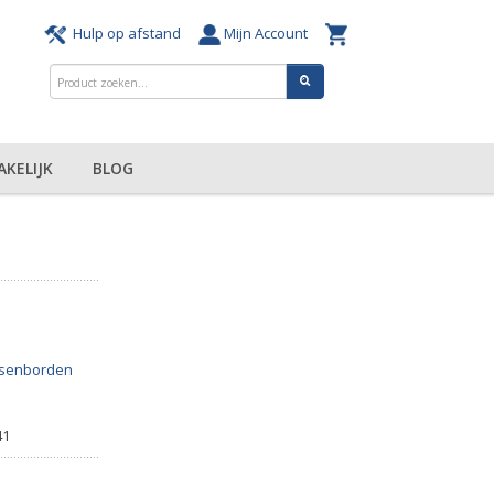
Hulp op afstand
Mijn Account
AKELIJK
BLOG
tsenborden
41