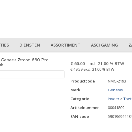
TIES
DIENSTEN
ASSORTIMENT
ASCI GAMING
Z
Genesis Zircon 660 Pro
€
60.00
incl. 21.00 % BTW
ck
€ 49.59 excl. 21.00 % BTW
Productcode
NMG-2193
Merk
Genesis
Categorie
Invoer
>
Toe
Artikelnummer
00041809
EAN-code
59019694448