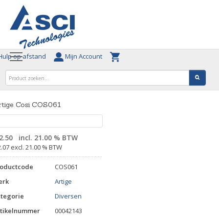
ulp op afstand
Mijn Account
rtige Cosi COS061
2.50
incl. 21.00 % BTW
2.07 excl. 21.00 % BTW
roductcode
COS061
erk
Artige
tegorie
Diversen
tikelnummer
00042143