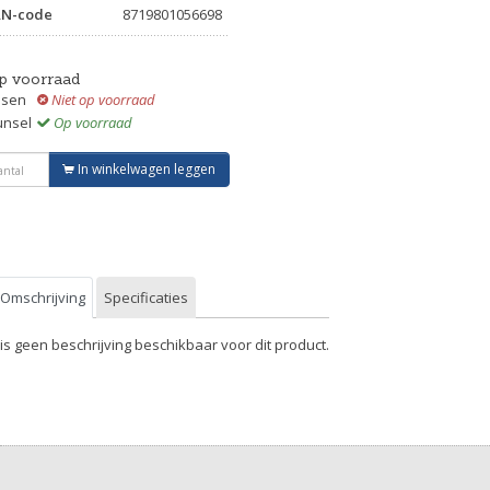
AN-code
8719801056698
p voorraad
ssen
Niet op voorraad
unsel
Op voorraad
In winkelwagen leggen
Omschrijving
Specificaties
 is geen beschrijving beschikbaar voor dit product.