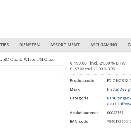
TIES
DIENSTEN
ASSORTIMENT
ASCI GAMING
Z
XL RC Chalk White TG Clear
€
190.00
incl. 21.00 % BTW
€ 157.02 excl. 21.00 % BTW
Productcode
FD-C-NOR1X-
Merk
Fractal Desig
Categorie
Behuizingen 
>
ATX Fulltow
Artikelnummer
00042361
EAN-code
73401727094