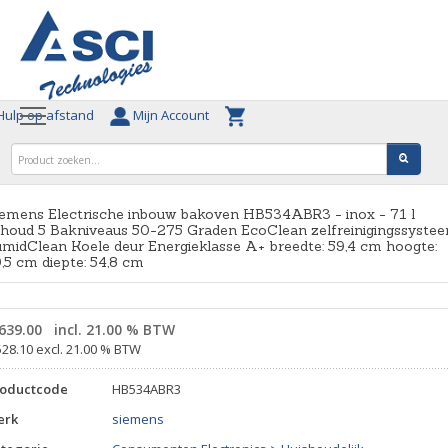
ulp op afstand
Mijn Account
emens Electrische inbouw bakoven HB534ABR3 - inox - 71 l
houd 5 Bakniveaus 50-275 Graden EcoClean zelfreinigingssyste
midClean Koele deur Energieklasse A+ breedte: 59,4 cm hoogte:
,5 cm diepte: 54,8 cm
639.00
incl. 21.00 % BTW
528.10 excl. 21.00 % BTW
roductcode
HB534ABR3
erk
siemens