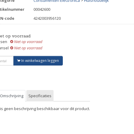
tegorie
Consumenten Electronica
>
Huishoudelijk
tikelnummer
00042600
AN-code
4242003956120
iet op voorraad
ssen
Niet op voorraad
unsel
Niet op voorraad
In winkelwagen leggen
Omschrijving
Specificaties
 is geen beschrijving beschikbaar voor dit product.