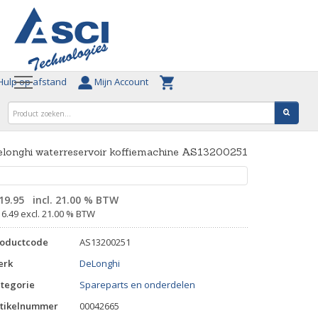
ulp op afstand
Mijn Account
elonghi waterreservoir koffiemachine AS13200251
19.95
incl. 21.00 % BTW
16.49 excl. 21.00 % BTW
roductcode
AS13200251
erk
DeLonghi
tegorie
Spareparts en onderdelen
tikelnummer
00042665