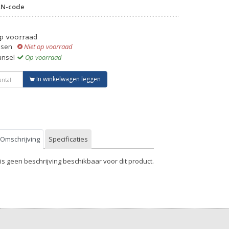
AN-code
p voorraad
ssen
Niet op voorraad
unsel
Op voorraad
In winkelwagen leggen
Omschrijving
Specificaties
 is geen beschrijving beschikbaar voor dit product.