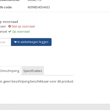
AN-code
4099854054433
p voorraad
ssen
Niet op voorraad
unsel
Op voorraad
In winkelwagen leggen
Omschrijving
Specificaties
 is geen beschrijving beschikbaar voor dit product.