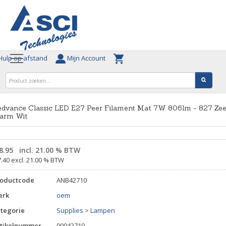
ulp op afstand
Mijn Account
edvance Classic LED E27 Peer Filament Mat 7W 806lm - 827 Zee
arm Wit
8.95
incl. 21.00 % BTW
7.40 excl. 21.00 % BTW
roductcode
ANB42710
erk
oem
tegorie
Supplies
>
Lampen
tikelnummer
00042710