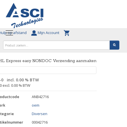
ulp op afstand
Mijn Account
HL Express easy NONDOC Verzending aanmaken
-0
incl. 0.00 % BTW
-0 excl. 0.00 % BTW
roductcode
ANB42716
erk
oem
tegorie
Diversen
tikelnummer
00042716