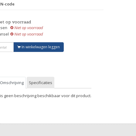
AN-code
iet op voorraad
ssen
Niet op voorraad
unsel
Niet op voorraad
In winkelwagen leggen
Omschrijving
Specificaties
 is geen beschrijving beschikbaar voor dit product.