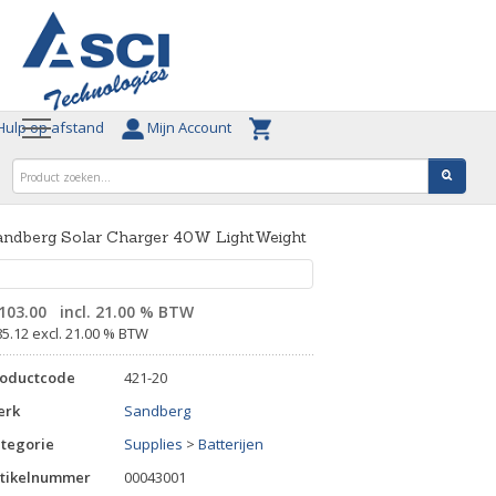
ulp op afstand
Mijn Account
andberg Solar Charger 40W LightWeight
103.00
incl. 21.00 % BTW
85.12 excl. 21.00 % BTW
roductcode
421-20
erk
Sandberg
tegorie
Supplies
>
Batterijen
tikelnummer
00043001