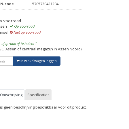
AN-code
5705730421204
p voorraad
ssen
Op voorraad
unsel
Niet op voorraad
 afspraak af te halen: 1
SCI Assen of centraal magazijn in Assen Noord)
In winkelwagen leggen
Omschrijving
Specificaties
 is geen beschrijving beschikbaar voor dit product.