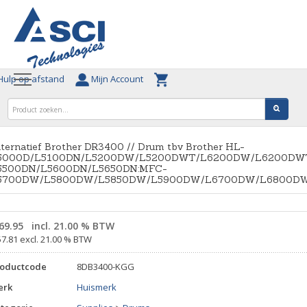
ulp op afstand
Mijn Account
ternatief Brother DR3400 // Drum tbv Brother HL-
5000D/L5100DN/L5200DW/L5200DWT/L6200DW/L6200DWT
5500DN/L5600DN/L5650DN:MFC-
5700DW/L5800DW/L5850DW/L5900DW/L6700DW/L6800D
69.95
incl. 21.00 % BTW
57.81 excl. 21.00 % BTW
roductcode
8DB3400-KGG
erk
Huismerk