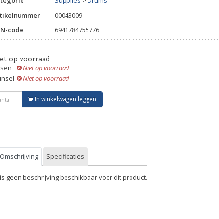
tegorie
Supplies
>
Drums
tikelnummer
00043009
AN-code
6941784755776
iet op voorraad
ssen
Niet op voorraad
unsel
Niet op voorraad
In winkelwagen leggen
Omschrijving
Specificaties
 is geen beschrijving beschikbaar voor dit product.