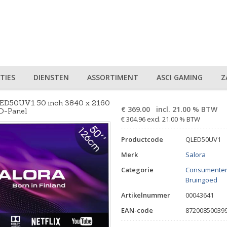
TIES
DIENSTEN
ASSORTIMENT
ASCI GAMING
Z
QLED50UV1 50 inch 3840 x 2160
€
369.00
incl. 21.00 % BTW
ED-Panel
€ 304.96 excl. 21.00 % BTW
Productcode
QLED50UV1
Merk
Salora
Categorie
Consumenten 
Bruingoed
Artikelnummer
00043641
EAN-code
87200850039