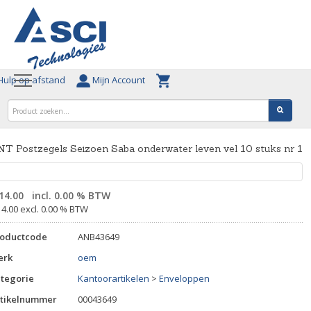
ulp op afstand
Mijn Account
T Postzegels Seizoen Saba onderwater leven vel 10 stuks nr 1
14.00
incl. 0.00 % BTW
14.00 excl. 0.00 % BTW
roductcode
ANB43649
erk
oem
tegorie
Kantoorartikelen
>
Enveloppen
tikelnummer
00043649