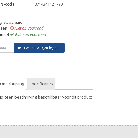
AN-code
8714341121790
p voorraad
ssen
Niet op voorraad
unsel
Ruim op voorraad
In winkelwagen leggen
Omschrijving
Specificaties
 is geen beschrijving beschikbaar voor dit product.