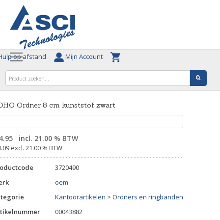
ulp op afstand
Mijn Account
OHO Ordner 8 cm kunststof zwart
4.95
incl. 21.00 % BTW
4.09 excl. 21.00 % BTW
roductcode
3720490
erk
oem
tegorie
Kantoorartikelen
>
Ordners en ringbanden
tikelnummer
00043882