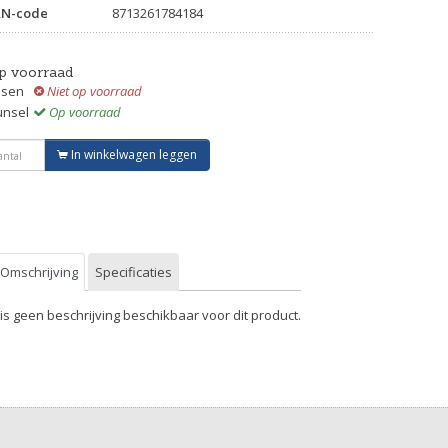
AN-code
8713261784184
p voorraad
ssen
Niet op voorraad
unsel
Op voorraad
In winkelwagen leggen
Omschrijving
Specificaties
 is geen beschrijving beschikbaar voor dit product.