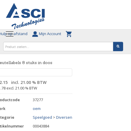
ulp op afstand
Mijn Account
eutellabels 8 stuks in doos
2.15
incl. 21.00 % BTW
1.78 excl. 21.00 % BTW
roductcode
37277
erk
oem
tegorie
Speelgoed
>
Diversen
tikelnummer
00043884