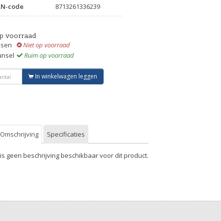
AN-code
8713261336239
p voorraad
ssen
Niet op voorraad
unsel
Ruim op voorraad
In winkelwagen leggen
Omschrijving
Specificaties
 is geen beschrijving beschikbaar voor dit product.