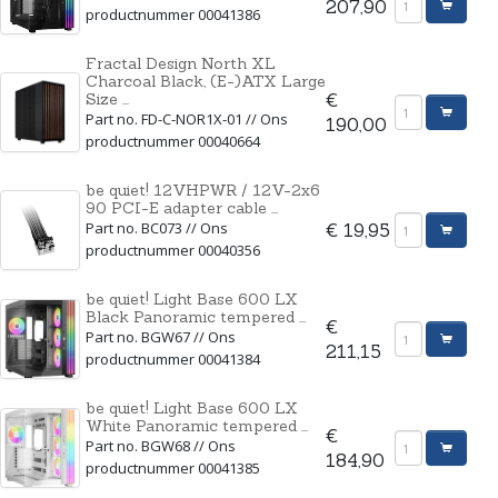
207,90
productnummer 00041386
Fractal Design North XL
Charcoal Black, (E-)ATX Large
Size ...
€
Part no. FD-C-NOR1X-01 // Ons
190,00
productnummer 00040664
be quiet! 12VHPWR / 12V-2x6
90 PCI-E adapter cable ...
Part no. BC073 // Ons
€ 19,95
productnummer 00040356
be quiet! Light Base 600 LX
Black Panoramic tempered ...
€
Part no. BGW67 // Ons
211,15
productnummer 00041384
be quiet! Light Base 600 LX
White Panoramic tempered ...
€
Part no. BGW68 // Ons
184,90
productnummer 00041385