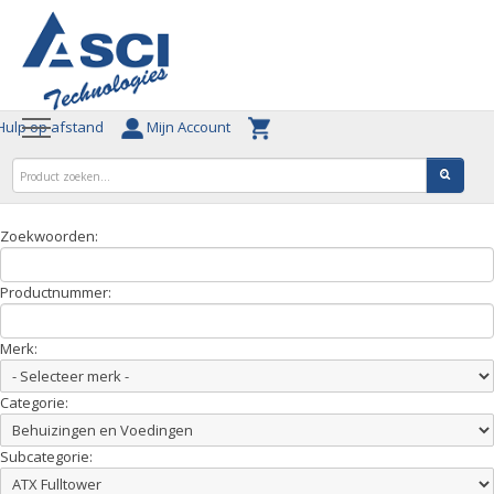
ulp op afstand
Mijn Account
Zoekwoorden:
Productnummer:
Merk:
Categorie:
Subcategorie: