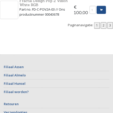
Fractal Design Pop 2 Vision
White RGB
€
Part no. FD-C-POV2A-03 // Ons
100,00
productnummer 00043678
Paginanavigatie:
Filiaal Assen
Filiaal Almelo
Filiaal Hunsel
Filiaal worden?
Retouren
Verzendopties