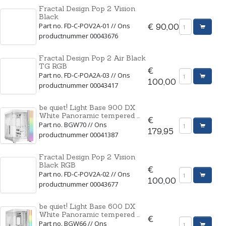
Fractal Design Pop 2 Vision
Black
Part no. FD-C-POV2A-01 // Ons
€ 90,00
productnummer 00043676
Fractal Design Pop 2 Air Black
TG RGB
€
Part no. FD-C-POA2A-03 // Ons
100,00
productnummer 00043417
be quiet! Light Base 900 DX
White Panoramic tempered ...
€
Part no. BGW70 // Ons
179,95
productnummer 00041387
Fractal Design Pop 2 Vision
Black RGB
€
Part no. FD-C-POV2A-02 // Ons
100,00
productnummer 00043677
be quiet! Light Base 600 DX
White Panoramic tempered ...
€
Part no. BGW66 // Ons