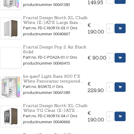
149,95
productnummer 00041383
Fractal Design North XL Chalk
White, (E-)ATX Large Size ...
€
Part no. FD-C-NOR1X-03 // Ons
190,00
productnummer 00040667
Fractal Design Pop 2 Air Black
Solid
Part no. FD-C-POA2A-01 // Ons
€ 90,00
productnummer 00043415
be quiet! Light Base 900 FX
White Panoramic tempered ...
€
Part no. BGW72 // Ons
229,90
productnummer 00041389
Fractal Design North XL Chalk
White TG Clear, (E-)ATX ...
€
Part no. FD-C-NOR1X-04 // Ons
190,00
productnummer 00040666