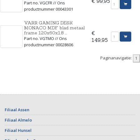
€ 99,95
Part no. VGCFR // Ons
productnummer 00043301
VARR GAMING DESK
MONACO MDF blad metaal
frame 120x60x1,8 ...
€
Part no. VGTMO // Ons
149,95
productnummer 00028606
Paginanavigatie:
Filiaal Assen
Filiaal Almelo
Filiaal Hunsel