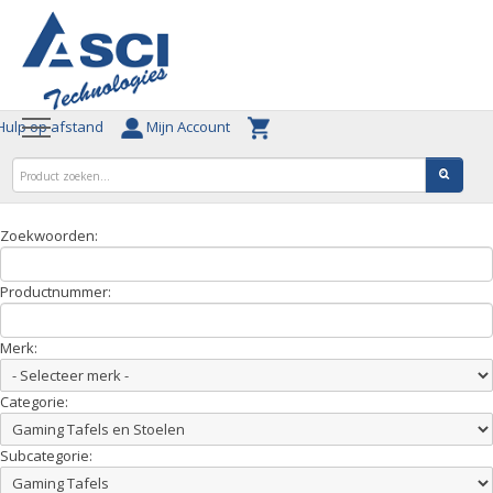
ulp op afstand
Mijn Account
Zoekwoorden:
Productnummer:
Merk:
Categorie:
Subcategorie: