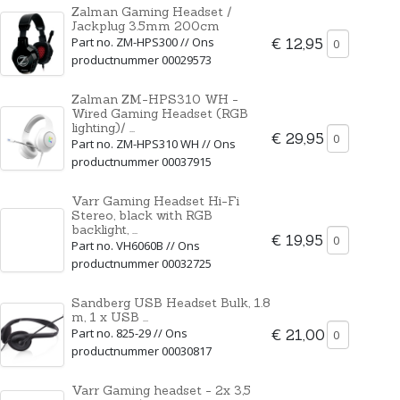
Zalman Gaming Headset /
Jackplug 3.5mm 200cm
Part no. ZM-HPS300 // Ons
€ 12,95
productnummer 00029573
Zalman ZM-HPS310 WH -
Wired Gaming Headset (RGB
lighting)/ ...
€ 29,95
Part no. ZM-HPS310 WH // Ons
productnummer 00037915
Varr Gaming Headset Hi-Fi
Stereo, black with RGB
backlight, ...
€ 19,95
Part no. VH6060B // Ons
productnummer 00032725
Sandberg USB Headset Bulk, 1.8
m, 1 x USB ...
Part no. 825-29 // Ons
€ 21,00
productnummer 00030817
Varr Gaming headset - 2x 3,5