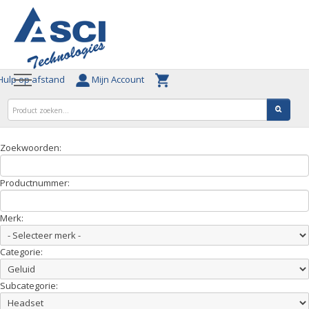
ulp op afstand
Mijn Account
Zoekwoorden:
Productnummer:
Merk:
Categorie:
Subcategorie: