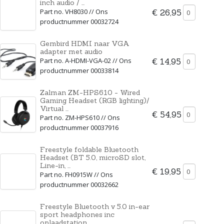
inch audio / ...
Part no. VH8030 // Ons
€ 26,95
productnummer 00032724
Gembird HDMI naar VGA
adapter met audio
Part no. A-HDMI-VGA-02 // Ons
€ 14,95
productnummer 00033814
Zalman ZM-HPS610 - Wired
Gaming Headset (RGB lighting)/
Virtual ...
€ 54,95
Part no. ZM-HPS610 // Ons
productnummer 00037916
Freestyle foldable Bluetooth
Headset (BT 5.0, microSD slot,
Line-in, ...
€ 19,95
Part no. FH0915W // Ons
productnummer 00032662
Freestyle Bluetooth v 5.0 in-ear
sport headphones inc
oplaadstation ...