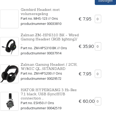
toevoegen
Gembird Headset met
volumeregeling
Part no. MHS-123 // Ons
€ 7,95
productnummer 00033810
Zalman ZM-HPS310 BK - Wired
Gaming Headset (RGB lighting)/
...
€ 35,90
Part no. ZM-HPS310 BK // Ons
productnummer 00037914
Zalman Gaming Headset / 2CH,
W/MIC QL /STANDARD
Part no. ZM-HPS200 // Ons
€ 7,95
productnummer 00029572
HATOR HYPERGANG 3 Hi-Res
7.1 black, USB SyncHUB
connection ...
€ 60,00
Part no. ESH50 // Ons
productnummer 00042519